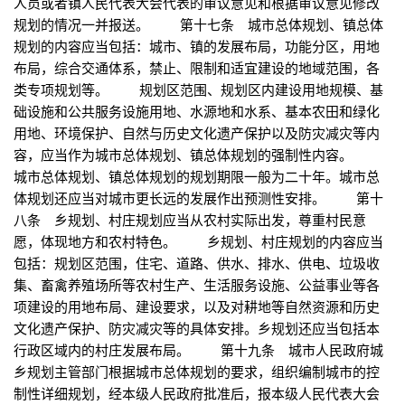
人员或者镇人民代表大会代表的审议意见和根据审议意见修改
规划的情况一并报送。 第十七条 城市总体规划、镇总体
规划的内容应当包括：城市、镇的发展布局，功能分区，用地
布局，综合交通体系，禁止、限制和适宜建设的地域范围，各
类专项规划等。 规划区范围、规划区内建设用地规模、基
础设施和公共服务设施用地、水源地和水系、基本农田和绿化
用地、环境保护、自然与历史文化遗产保护以及防灾减灾等内
容，应当作为城市总体规划、镇总体规划的强制性内容。
城市总体规划、镇总体规划的规划期限一般为二十年。城市总
体规划还应当对城市更长远的发展作出预测性安排。 第十
八条 乡规划、村庄规划应当从农村实际出发，尊重村民意
愿，体现地方和农村特色。 乡规划、村庄规划的内容应当
包括：规划区范围，住宅、道路、供水、排水、供电、垃圾收
集、畜禽养殖场所等农村生产、生活服务设施、公益事业等各
项建设的用地布局、建设要求，以及对耕地等自然资源和历史
文化遗产保护、防灾减灾等的具体安排。乡规划还应当包括本
行政区域内的村庄发展布局。 第十九条 城市人民政府城
乡规划主管部门根据城市总体规划的要求，组织编制城市的控
制性详细规划，经本级人民政府批准后，报本级人民代表大会