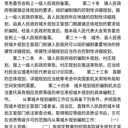
常务委员会和上一级人民政府备案。 第二十条 镇人民政
府根据镇总体规划的要求，组织编制镇的控制性详细规划，报
上一级人民政府审批。县人民政府所在地镇的控制性详细规
划，由县人民政府城乡规划主管部门根据镇总体规划的要求组
织编制，经县人民政府批准后，报本级人民代表大会常务委员
会和上一级人民政府备案。 第二十一条 城市、县人民政
府城乡规划主管部门和镇人民政府可以组织编制重要地块的修
建性详细规划。修建性详细规划应当符合控制性详细规划。
第二十二条 乡、镇人民政府组织编制乡规划、村庄规
划，报上一级人民政府审批。村庄规划在报送审批前，应当经
村民会议或者村民代表会议讨论同意。 第二十三条 首都
的总体规划、详细规划应当统筹考虑中央国家机关用地布局和
空间安排的需要。 第二十四条 城乡规划组织编制机关应
当委托具有相应资质等级的单位承担城乡规划的具体编制工
作。 从事城乡规划编制工作应当具备下列条件，并经国务
院城乡规划主管部门或者省、自治区、直辖市人民政府城乡规
划主管部门依法审查合格，取得相应等级的资质证书后，方可
在资质等级许可的范围内从事城乡规划编制工作： （一）
有法人资格； （二）有规定数量的经国务院城乡规划主管