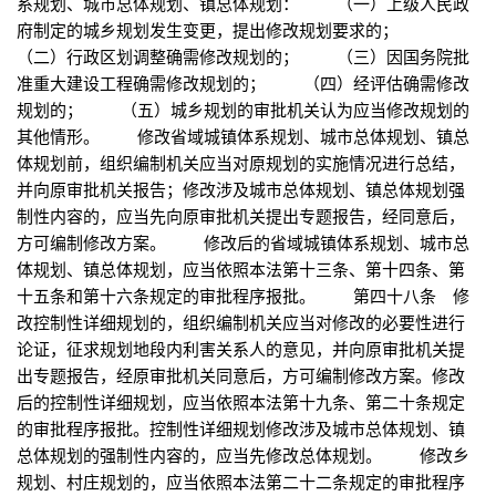
系规划、城市总体规划、镇总体规划： （一）上级人民政
府制定的城乡规划发生变更，提出修改规划要求的；
（二）行政区划调整确需修改规划的； （三）因国务院批
准重大建设工程确需修改规划的； （四）经评估确需修改
规划的； （五）城乡规划的审批机关认为应当修改规划的
其他情形。 修改省域城镇体系规划、城市总体规划、镇总
体规划前，组织编制机关应当对原规划的实施情况进行总结，
并向原审批机关报告；修改涉及城市总体规划、镇总体规划强
制性内容的，应当先向原审批机关提出专题报告，经同意后，
方可编制修改方案。 修改后的省域城镇体系规划、城市总
体规划、镇总体规划，应当依照本法第十三条、第十四条、第
十五条和第十六条规定的审批程序报批。 第四十八条 修
改控制性详细规划的，组织编制机关应当对修改的必要性进行
论证，征求规划地段内利害关系人的意见，并向原审批机关提
出专题报告，经原审批机关同意后，方可编制修改方案。修改
后的控制性详细规划，应当依照本法第十九条、第二十条规定
的审批程序报批。控制性详细规划修改涉及城市总体规划、镇
总体规划的强制性内容的，应当先修改总体规划。 修改乡
规划、村庄规划的，应当依照本法第二十二条规定的审批程序