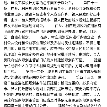
划、建设工程设计方案的总平面图予以公布。 第四十一
条 在乡、村庄规划区内进行乡镇企业、乡村公共设施和公益
事业建设的，建设单位或者个人应当向乡、镇人民政府提出申
请，由乡、镇人民政府报城市、县人民政府城乡规划主管部门
核发乡村建设规划许可证。 在乡、村庄规划区内使用原有
宅基地进行农村村民住宅建设的规划管理办法，由省、自治
区、直辖市制定。 在乡、村庄规划区内进行乡镇企业、乡
村公共设施和公益事业建设以及农村村民住宅建设，不得占用
农用地；确需占用农用地的，应当依照《中华人民共和国土地
管理法》有关规定办理农用地转用审批手续后，由城市、县人
民政府城乡规划主管部门核发乡村建设规划许可证。 建设
单位或者个人在取得乡村建设规划许可证后，方可办理用地审
批手续。 第四十二条 城乡规划主管部门不得在城乡规划
确定的建设用地范围以外作出规划许可。 第四十三条 建
设单位应当按照规划条件进行建设；确需变更的，必须向城
市、县人民政府城乡规划主管部门提出申请。变更内容不符合
控制性详细规划的，城乡规划主管部门不得批准。城市、县人
民政府城乡规划主管部门应当及时将依法变更后的规划条件通
报同级土地主管部门并公示。 建设单位应当及时将依法变