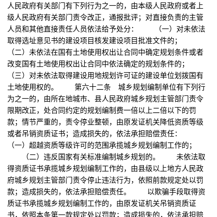
人民政府有关部门有下列行为之一的，由本级人民政府或者上
级人民政府有关部门责令改正，通报批评；对直接负责的主管
人员和其他直接责任人员依法给予处分： （一）对未依法
取得选址意见书的建设项目核发建设项目批准文件的；
（二）未依法在国有土地使用权出让合同中确定规划条件或者
改变国有土地使用权出让合同中依法确定的规划条件的；
（三）对未依法取得建设用地规划许可证的建设单位划拨国有
土地使用权的。 第六十二条 城乡规划编制单位有下列行
为之一的，由所在地城市、县人民政府城乡规划主管部门责令
限期改正，处合同约定的规划编制费一倍以上二倍以下的罚
款；情节严重的，责令停业整顿，由原发证机关降低资质等级
或者吊销资质证书；造成损失的，依法承担赔偿责任：
（一）超越资质等级许可的范围承揽城乡规划编制工作的；
（二）违反国家有关标准编制城乡规划的。 未依法取
得资质证书承揽城乡规划编制工作的，由县级以上地方人民政
府城乡规划主管部门责令停止违法行为，依照前款规定处以罚
款；造成损失的，依法承担赔偿责任。 以欺骗手段取得资
质证书承揽城乡规划编制工作的，由原发证机关吊销资质证
书，依照本条第一款规定处以罚款；造成损失的，依法承担赔