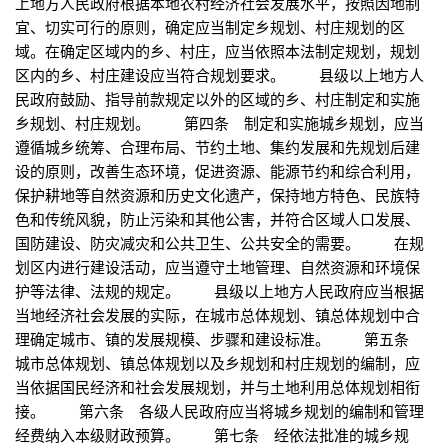
上地方人民政府根据本地农村经济社会发展水平，按照因地制
宜、切实可行的原则，确定应当制定乡规划、村庄规划的区
域。在确定区域内的乡、村庄，应当依照本法制定规划，规划
区内的乡、村庄建设应当符合规划要求。 县级以上地方人
民政府鼓励、指导前款规定以外的区域的乡、村庄制定和实施
乡规划、村庄规划。 第四条 制定和实施城乡规划，应当
遵循城乡统筹、合理布局、节约土地、集约发展和先规划后建
设的原则，改善生态环境，促进资源、能源节约和综合利用，
保护耕地等自然资源和历史文化遗产，保持地方特色、民族特
色和传统风貌，防止污染和其他公害，并符合区域人口发展、
国防建设、防灾减灾和公共卫生、公共安全的需要。 在规
划区内进行建设活动，应当遵守土地管理、自然资源和环境保
护等法律、法规的规定。 县级以上地方人民政府应当根据
当地经济社会发展的实际，在城市总体规划、镇总体规划中合
理确定城市、镇的发展规模、步骤和建设标准。 第五条
城市总体规划、镇总体规划以及乡规划和村庄规划的编制，应
当依据国民经济和社会发展规划，并与土地利用总体规划相衔
接。 第六条 各级人民政府应当将城乡规划的编制和管理
经费纳入本级财政预算。 第七条 经依法批准的城乡规