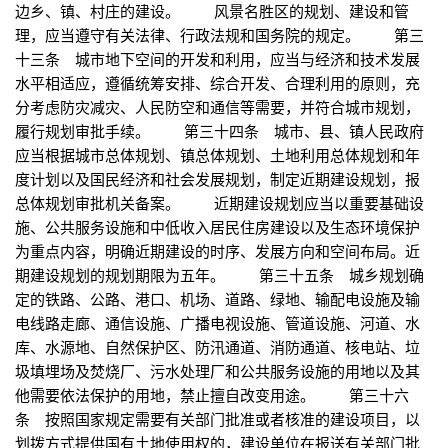
边乡、镇、村庄的建设。 风景名胜区的规划、建设和管
理，应当遵守有关法律、行政法规和国务院的规定。 第三
十三条 城市地下空间的开发和利用，应当与经济和技术发展
水平相适应，遵循统筹安排、综合开发、合理利用的原则，充
分考虑防灾减灾、人民防空和通信等需要，并符合城市规划，
履行规划审批手续。 第三十四条 城市、县、镇人民政府
应当根据城市总体规划、镇总体规划、土地利用总体规划和年
度计划以及国民经济和社会发展规划，制定近期建设规划，报
总体规划审批机关备案。 近期建设规划应当以重要基础设
施、公共服务设施和中低收入居民住房建设以及生态环境保护
为重点内容，明确近期建设的时序、发展方向和空间布局。近
期建设规划的规划期限为五年。 第三十五条 城乡规划确
定的铁路、公路、港口、机场、道路、绿地、输配电设施及输
电线路走廊、通信设施、广播电视设施、管道设施、河道、水
库、水源地、自然保护区、防汛通道、消防通道、核电站、垃
圾填埋场及焚烧厂、污水处理厂和公共服务设施的用地以及其
他需要依法保护的用地，禁止擅自改变用途。 第三十六
条 按照国家规定需要有关部门批准或者核准的建设项目，以
划拨方式提供国有土地使用权的，建设单位在报送有关部门批