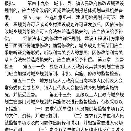
报批。 第四十九条 城市、县、镇人民政府修改近期建设
规划的，应当将修改后的近期建设规划报总体规划审批机关备
案。 第五十条 在选址意见书、建设用地规划许可证、建
设工程规划许可证或者乡村建设规划许可证发放后，因依法修
改城乡规划给被许可人合法权益造成损失的，应当依法给予补
偿。 经依法审定的修建性详细规划、建设工程设计方案的
总平面图不得随意修改；确需修改的，城乡规划主管部门应当
采取听证会等形式，听取利害关系人的意见；因修改给利害关
系人合法权益造成损失的，应当依法给予补偿。 第五章 监督
检查 第五十一条 县级以上人民政府及其城乡规划主管部
门应当加强对城乡规划编制、审批、实施、修改的监督检查。
第五十二条 地方各级人民政府应当向本级人民代表大会
常务委员会或者乡、镇人民代表大会报告城乡规划的实施情
况，并接受监督。 第五十三条 县级以上人民政府城乡规
划主管部门对城乡规划的实施情况进行监督检查，有权采取以
下措施： （一）要求有关单位和人员提供与监督事项有关
的文件、资料，并进行复制； （二）要求有关单位和人员
就监督事项涉及的问题作出解释和说明，并根据需要进入现场
进行勘测； （三）责令有关单位和人员停止违反有关城乡