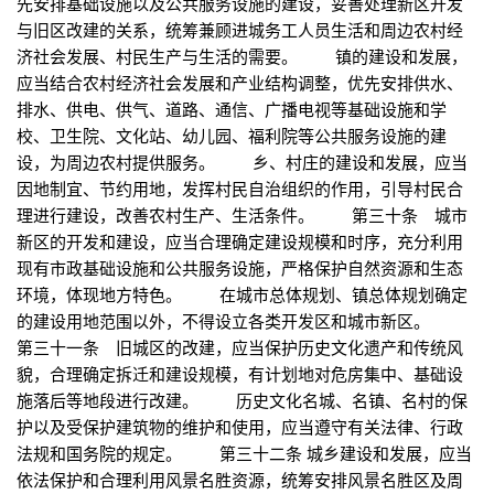
先安排基础设施以及公共服务设施的建设，妥善处理新区开发
与旧区改建的关系，统筹兼顾进城务工人员生活和周边农村经
济社会发展、村民生产与生活的需要。 镇的建设和发展，
应当结合农村经济社会发展和产业结构调整，优先安排供水、
排水、供电、供气、道路、通信、广播电视等基础设施和学
校、卫生院、文化站、幼儿园、福利院等公共服务设施的建
设，为周边农村提供服务。 乡、村庄的建设和发展，应当
因地制宜、节约用地，发挥村民自治组织的作用，引导村民合
理进行建设，改善农村生产、生活条件。 第三十条 城市
新区的开发和建设，应当合理确定建设规模和时序，充分利用
现有市政基础设施和公共服务设施，严格保护自然资源和生态
环境，体现地方特色。 在城市总体规划、镇总体规划确定
的建设用地范围以外，不得设立各类开发区和城市新区。
第三十一条 旧城区的改建，应当保护历史文化遗产和传统风
貌，合理确定拆迁和建设规模，有计划地对危房集中、基础设
施落后等地段进行改建。 历史文化名城、名镇、名村的保
护以及受保护建筑物的维护和使用，应当遵守有关法律、行政
法规和国务院的规定。 第三十二条 城乡建设和发展，应当
依法保护和合理利用风景名胜资源，统筹安排风景名胜区及周