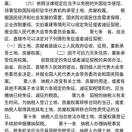
属； （六）依照法律规定应当予以免税的外国驻华使馆、
领事馆和国际组织驻华代表机构承受土地、房屋权属。 根
据国民经济和社会发展的需要，国务院对居民住房需求保障、
企业改制重组、灾后重建等情形可以规定免征或者减征契税，
报全国人民代表大会常务委员会备案。 第七条 省、自治
区、直辖市可以决定对下列情形免征或者减征契税：
（一）因土地、房屋被县级以上人民政府征收、征用，重新承
受土地、房屋权属； （二）因不可抗力灭失住房，重新承
受住房权属。 前款规定的免征或者减征契税的具体办法，
由省、自治区、直辖市人民政府提出，报同级人民代表大会常
务委员会决定，并报全国人民代表大会常务委员会和国务院备
案。 第八条 纳税人改变有关土地、房屋的用途，或者有
其他不再属于本法第六条规定的免征、减征契税情形的，应当
缴纳已经免征、减征的税款。 第九条 契税的纳税义务发
生时间，为纳税人签订土地、房屋权属转移合同的当日，或者
纳税人取得其他具有土地、房屋权属转移合同性质凭证的当
日。 第十条 纳税人应当在依法办理土地、房屋权属登记
手续前申报缴纳契税。 第十一条 纳税人办理纳税事宜
后，税务机关应当开具契税完税凭证。纳税人办理土地、房屋