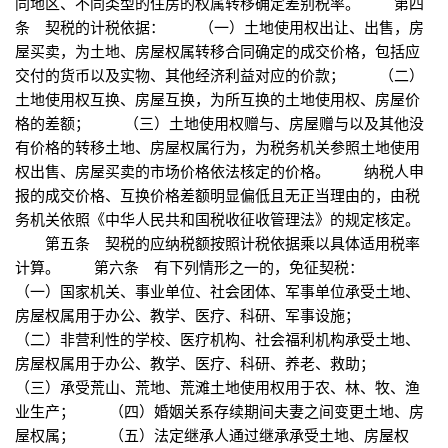
同地区、不同类型的住房的权属转移确定差别税率。 第四
条 契税的计税依据： （一）土地使用权出让、出售，房
屋买卖，为土地、房屋权属转移合同确定的成交价格，包括应
交付的货币以及实物、其他经济利益对应的价款； （二）
土地使用权互换、房屋互换，为所互换的土地使用权、房屋价
格的差额； （三）土地使用权赠与、房屋赠与以及其他没
有价格的转移土地、房屋权属行为，为税务机关参照土地使用
权出售、房屋买卖的市场价格依法核定的价格。 纳税人申
报的成交价格、互换价格差额明显偏低且无正当理由的，由税
务机关依照《中华人民共和国税收征收管理法》的规定核定。
第五条 契税的应纳税额按照计税依据乘以具体适用税率
计算。 第六条 有下列情形之一的，免征契税：
（一）国家机关、事业单位、社会团体、军事单位承受土地、
房屋权属用于办公、教学、医疗、科研、军事设施；
（二）非营利性的学校、医疗机构、社会福利机构承受土地、
房屋权属用于办公、教学、医疗、科研、养老、救助；
（三）承受荒山、荒地、荒滩土地使用权用于农、林、牧、渔
业生产； （四）婚姻关系存续期间夫妻之间变更土地、房
屋权属； （五）法定继承人通过继承承受土地、房屋权