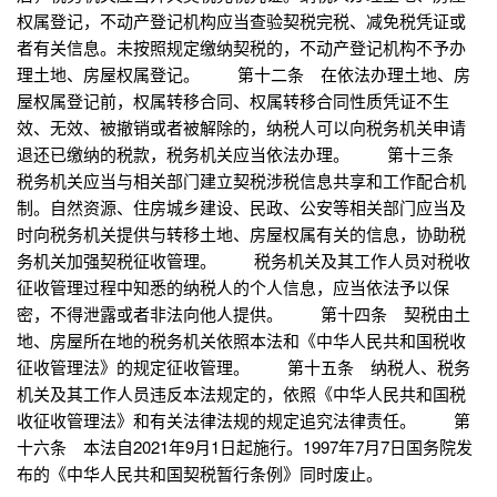
权属登记，不动产登记机构应当查验契税完税、减免税凭证或
者有关信息。未按照规定缴纳契税的，不动产登记机构不予办
理土地、房屋权属登记。 第十二条 在依法办理土地、房
屋权属登记前，权属转移合同、权属转移合同性质凭证不生
效、无效、被撤销或者被解除的，纳税人可以向税务机关申请
退还已缴纳的税款，税务机关应当依法办理。 第十三条
税务机关应当与相关部门建立契税涉税信息共享和工作配合机
制。自然资源、住房城乡建设、民政、公安等相关部门应当及
时向税务机关提供与转移土地、房屋权属有关的信息，协助税
务机关加强契税征收管理。 税务机关及其工作人员对税收
征收管理过程中知悉的纳税人的个人信息，应当依法予以保
密，不得泄露或者非法向他人提供。 第十四条 契税由土
地、房屋所在地的税务机关依照本法和《中华人民共和国税收
征收管理法》的规定征收管理。 第十五条 纳税人、税务
机关及其工作人员违反本法规定的，依照《中华人民共和国税
收征收管理法》和有关法律法规的规定追究法律责任。 第
十六条 本法自2021年9月1日起施行。1997年7月7日国务院发
布的《中华人民共和国契税暂行条例》同时废止。