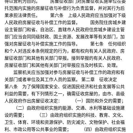
得以营利为目的。 房屋征收部门对房屋征收实施单位在委
托范围内实施的房屋征收与补偿行为负责监督，并对其行为后
果承担法律责任。 第六条 上级人民政府应当加强对下级
人民政府房屋征收与补偿工作的监督。 国务院住房城乡建
设主管部门和省、自治区、直辖市人民政府住房城乡建设主管
部门应当会同同级财政、国土资源、发展改革等有关部门，加
强对房屋征收与补偿实施工作的指导。 第七条 任何组织
和个人对违反本条例规定的行为，都有权向有关人民政府、房
屋征收部门和其他有关部门举报。接到举报的有关人民政府、
房屋征收部门和其他有关部门对举报应当及时核实、处理。
监察机关应当加强对参与房屋征收与补偿工作的政府和有
关部门或者单位及其工作人员的监察。 第二章 征收决定
第八条 为了保障国家安全、促进国民经济和社会发展等公共
利益的需要，有下列情形之一，确需征收房屋的，由市、县级
人民政府作出房屋征收决定： （一）国防和外交的需要；
（二）由政府组织实施的能源、交通、水利等基础设施建
设的需要； （三）由政府组织实施的科技、教育、文化、
卫生、体育、环境和资源保护、防灾减灾、文物保护、社会福
利、市政公用等公共事业的需要； （四）由政府组织实施