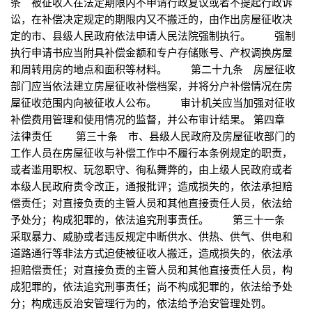
条 被征收人在法定期限内不申请行政复议或者不提起行政诉
讼，在补偿决定规定的期限内又不搬迁的，由作出房屋征收决
定的市、县级人民政府依法申请人民法院强制执行。 强制
执行申请书应当附具补偿金额和专户存储账号、产权调换房屋
和周转用房的地点和面积等材料。 第二十九条 房屋征收
部门应当依法建立房屋征收补偿档案，并将分户补偿情况在房
屋征收范围内向被征收人公布。 审计机关应当加强对征收
补偿费用管理和使用情况的监督，并公布审计结果。 第四章
法律责任 第三十条 市、县级人民政府及房屋征收部门的
工作人员在房屋征收与补偿工作中不履行本条例规定的职责，
或者滥用职权、玩忽职守、徇私舞弊的，由上级人民政府或者
本级人民政府责令改正，通报批评；造成损失的，依法承担赔
偿责任；对直接负责的主管人员和其他直接责任人员，依法给
予处分；构成犯罪的，依法追究刑事责任。 第三十一条
采取暴力、威胁或者违反规定中断供水、供热、供气、供电和
道路通行等非法方式迫使被征收人搬迁，造成损失的，依法承
担赔偿责任；对直接负责的主管人员和其他直接责任人员，构
成犯罪的，依法追究刑事责任；尚不构成犯罪的，依法给予处
分；构成违反治安管理行为的，依法给予治安管理处罚。