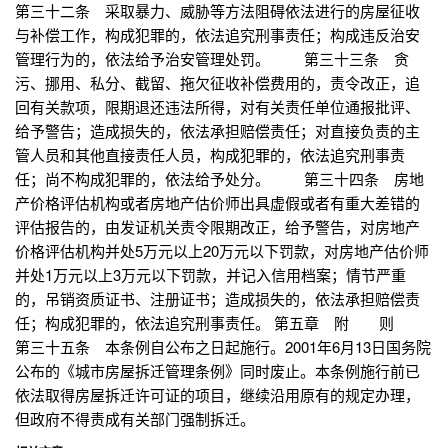
第三十二条 采取暴力、威胁等方法阻碍依法进行的房屋征收
与补偿工作，构成犯罪的，依法追究刑事责任；构成违反治安
管理行为的，依法给予治安管理处罚。 第三十三条 贪
污、挪用、私分、截留、拖欠征收补偿费用的，责令改正，追
回有关款项，限期退还违法所得，对有关责任单位通报批评、
给予警告；造成损失的，依法承担赔偿责任；对直接负责的主
管人员和其他直接责任人员，构成犯罪的，依法追究刑事责
任；尚不构成犯罪的，依法给予处分。 第三十四条 房地
产价格评估机构或者房地产估价师出具虚假或者有重大差错的
评估报告的，由发证机关责令限期改正，给予警告，对房地产
价格评估机构并处5万元以上20万元以下罚款，对房地产估价师
并处1万元以上3万元以下罚款，并记入信用档案；情节严重
的，吊销资质证书、注册证书；造成损失的，依法承担赔偿责
任；构成犯罪的，依法追究刑事责任。 第五章 附 则
第三十五条 本条例自公布之日起施行。2001年6月13日国务院
公布的《城市房屋拆迁管理条例》同时废止。本条例施行前已
依法取得房屋拆迁许可证的项目，继续沿用原有的规定办理，
但政府不得责成有关部门强制拆迁。