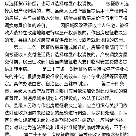
以选择货币补偿，也可以选择房屋产权调换。 被征收人选
择房屋产权调换的，市、县级人民政府应当提供用于产权调换
的房屋，并与被征收人计算、结清被征收房屋价值与用于产权
调换房屋价值的差价。 因旧城区改建征收个人住宅，被征
收人选择在改建地段进行房屋产权调换的，作出房屋征收决定
的市、县级人民政府应当提供改建地段或者就近地段的房屋。
第二十二条 因征收房屋造成搬迁的，房屋征收部门应当
向被征收人支付搬迁费；选择房屋产权调换的，产权调换房屋
交付前，房屋征收部门应当向被征收人支付临时安置费或者提
供周转用房。 第二十三条 对因征收房屋造成停产停业损
失的补偿，根据房屋被征收前的效益、停产停业期限等因素确
定。具体办法由省、自治区、直辖市制定。 第二十四条
市、县级人民政府及其有关部门应当依法加强对建设活动的监
督管理，对违反城乡规划进行建设的，依法予以处理。
市、县级人民政府作出房屋征收决定前，应当组织有关部门依
法对征收范围内未经登记的建筑进行调查、认定和处理。对认
定为合法建筑和未超过批准期限的临时建筑的，应当给予补
偿；对认定为违法建筑和超过批准期限的临时建筑的，不予补
偿。 第二十五条 房屋征收部门与被征收人依照本条例的