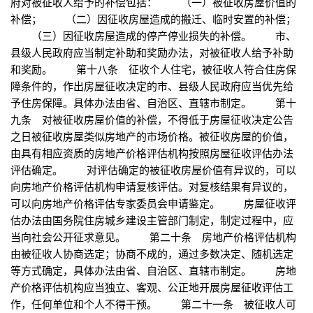
府对被征收人给予的补偿包括： （一）被征收房屋价值的
补偿； （二）因征收房屋造成的搬迁、临时安置的补偿；
（三）因征收房屋造成的停产停业损失的补偿。 市、
县级人民政府应当制定补助和奖励办法，对被征收人给予补助
和奖励。 第十八条 征收个人住宅，被征收人符合住房保
障条件的，作出房屋征收决定的市、县级人民政府应当优先给
予住房保障。具体办法由省、自治区、直辖市制定。 第十
九条 对被征收房屋价值的补偿，不得低于房屋征收决定公告
之日被征收房屋类似房地产的市场价格。被征收房屋的价值，
由具有相应资质的房地产价格评估机构按照房屋征收评估办法
评估确定。 对评估确定的被征收房屋价值有异议的，可以
向房地产价格评估机构申请复核评估。对复核结果有异议的，
可以向房地产价格评估专家委员会申请鉴定。 房屋征收评
估办法由国务院住房城乡建设主管部门制定，制定过程中，应
当向社会公开征求意见。 第二十条 房地产价格评估机构
由被征收人协商选定；协商不成的，通过多数决定、随机选定
等方式确定，具体办法由省、自治区、直辖市制定。 房地
产价格评估机构应当独立、客观、公正地开展房屋征收评估工
作，任何单位和个人不得干预。 第二十一条 被征收人可