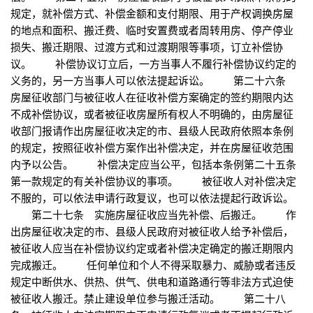
规定，就补偿方式、补偿金额和支付期限、用于产权调换房屋
的地点和面积、搬迁费、临时安置费或者周转用房、停产停业
损失、搬迁期限、过渡方式和过渡期限等事项，订立补偿协
议。 补偿协议订立后，一方当事人不履行补偿协议约定的
义务的，另一方当事人可以依法提起诉讼。 第二十六条
房屋征收部门与被征收人在征收补偿方案确定的签约期限内达
不成补偿协议，或者被征收房屋所有权人不明确的，由房屋征
收部门报请作出房屋征收决定的市、县级人民政府依照本条例
的规定，按照征收补偿方案作出补偿决定，并在房屋征收范围
内予以公告。 补偿决定应当公平，包括本条例第二十五条
第一款规定的有关补偿协议的事项。 被征收人对补偿决定
不服的，可以依法申请行政复议，也可以依法提起行政诉讼。
第二十七条 实施房屋征收应当先补偿、后搬迁。 作
出房屋征收决定的市、县级人民政府对被征收人给予补偿后，
被征收人应当在补偿协议约定或者补偿决定确定的搬迁期限内
完成搬迁。 任何单位和个人不得采取暴力、威胁或者违反
规定中断供水、供热、供气、供电和道路通行等非法方式迫使
被征收人搬迁。禁止建设单位参与搬迁活动。 第二十八