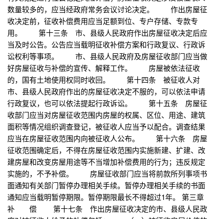
数量较多的，应当经政府常务会议讨论决定。 作出房屋征
收决定前，征收补偿费用应当足额到位、专户存储、专款专
用。 第十三条 市、县级人民政府作出房屋征收决定后应
当及时公告。公告应当载明征收补偿方案和行政复议、行政诉
讼权利等事项。 市、县级人民政府及房屋征收部门应当做
好房屋征收与补偿的宣传、解释工作。 房屋被依法征收
的，国有土地使用权同时收回。 第十四条 被征收人对
市、县级人民政府作出的房屋征收决定不服的，可以依法申请
行政复议，也可以依法提起行政诉讼。 第十五条 房屋征
收部门应当对房屋征收范围内房屋的权属、区位、用途、建筑
面积等情况组织调查登记，被征收人应当予以配合。调查结果
应当在房屋征收范围内向被征收人公布。 第十六条 房屋
征收范围确定后，不得在房屋征收范围内实施新建、扩建、改
建房屋和改变房屋用途等不当增加补偿费用的行为；违反规定
实施的，不予补偿。 房屋征收部门应当将前款所列事项书
面通知有关部门暂停办理相关手续。暂停办理相关手续的书面
通知应当载明暂停期限。暂停期限最长不得超过1年。 第三章
补 偿 第十七条 作出房屋征收决定的市、县级人民政